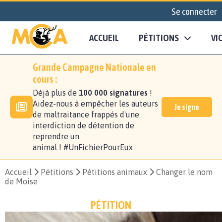
Se connecter
ACCUEIL
PÉTITIONS
VI
Grande Campagne Nationale en
cours :
Déjà plus de
100 000 signatures
!
Aidez-nous à empêcher les auteurs
Je signe
de maltraitance frappés d'une
interdiction de détention de
reprendre un
animal ! #UnFichierPourEux
Accueil
Pétitions
Pétitions animaux
Changer le nom
de Moise
PÉTITION