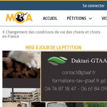
Se connecter
ACCUEIL
PÉTITIONS
VI
Changement des conditions de vie des chiens et chiots
en France
MISE À JOUR DE LA PÉTITION