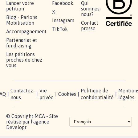
Lancer votre
Facebook
Qui
pétition
sommes-
X
nous?
Blog - Parlons
Instagram
Mobilisation
Contact
presse
TikTok
Accompagnement
Partenariat et
fundraising
Les pétitions
proches de chez
vous
Contactez-
Vie
Politique de
Mention
AQ
|
|
|
Cookies
|
|
nous
privée
confidentialité
légales
© Copyright MCA - Site
réalisé par l'agence
Developr