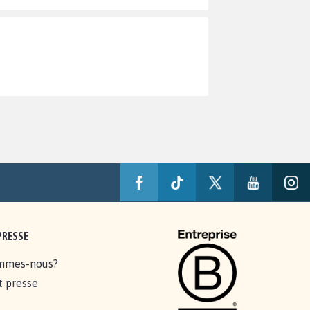
PRESSE
mmes-nous?
t presse