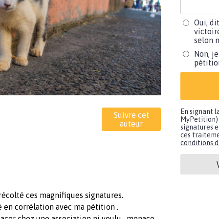
Oui, di
victoir
selon m
Non, je
pétiti
En signant l
Suivre cet
MyPetition) 
auteur
signatures e
ces traiteme
conditions d'
 récolté ces magnifiques signatures.
té en corrélation avec ma pétition .
acer chez une association ni voulu , menace