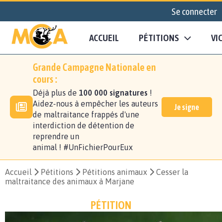
Se connecter
ACCUEIL
PÉTITIONS
VI
Grande Campagne Nationale en
cours :
Déjà plus de
100 000 signatures
!
Aidez-nous à empêcher les auteurs
Je signe
de maltraitance frappés d'une
interdiction de détention de
reprendre un
animal ! #UnFichierPourEux
Accueil
Pétitions
Pétitions animaux
Cesser la
maltraitance des animaux à Marjane
PÉTITION