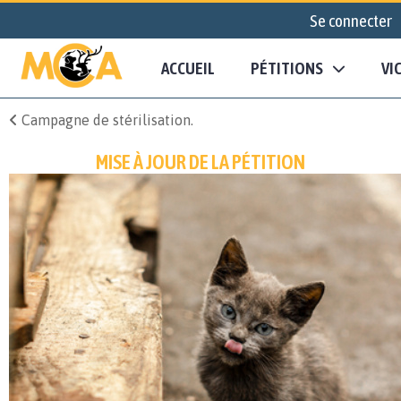
Se connecter
ACCUEIL
PÉTITIONS
VI
Campagne de stérilisation.
MISE À JOUR DE LA PÉTITION