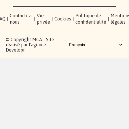
Contactez-
Vie
Politique de
Mention
AQ
|
|
|
Cookies
|
|
nous
privée
confidentialité
légales
© Copyright MCA - Site
réalisé par l'agence
Developr