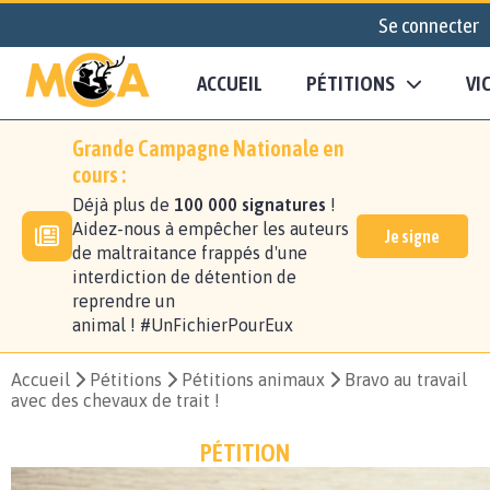
Se connecter
ACCUEIL
PÉTITIONS
VI
Grande Campagne Nationale en
cours :
Déjà plus de
100 000 signatures
!
Aidez-nous à empêcher les auteurs
Je signe
de maltraitance frappés d'une
interdiction de détention de
reprendre un
animal ! #UnFichierPourEux
Accueil
Pétitions
Pétitions animaux
Bravo au travail
avec des chevaux de trait !
PÉTITION