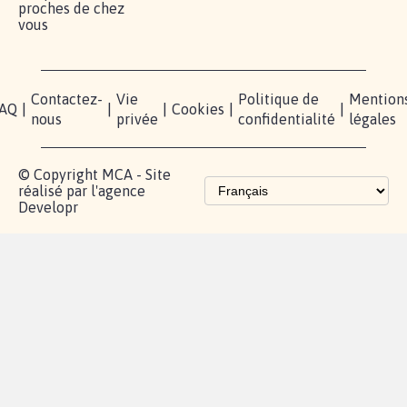
Lancer votre
Facebook
Qui
pétition
sommes-
X
nous?
Blog - Parlons
Instagram
Mobilisation
Contact
presse
TikTok
Accompagnement
Partenariat et
fundraising
Les pétitions
proches de chez
vous
Contactez-
Vie
Politique de
Mention
AQ
|
|
|
Cookies
|
|
nous
privée
confidentialité
légales
© Copyright MCA - Site
réalisé par l'agence
Developr