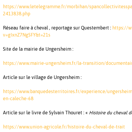
https://www.letelegramme.fr/morbihan/spancollectivitesspa
2413838.php
Réseau faire à cheval , reportage sur Questembert :
https://
v=gIxnZ7NgSFY&t=21s
Site de la mairie de Ungersheim :
https://www.mairie-ungersheim.fr/la-transition/documentai
Article sur le village de Ungersheim :
https://www.banquedesterritoires.fr/experience/ungersheim
en-caleche-68
Article sur le livre de Sylvain Thouret : «
Histoire du cheval de
https://www.union-agricole.fr/histoire-du-cheval-de-trait