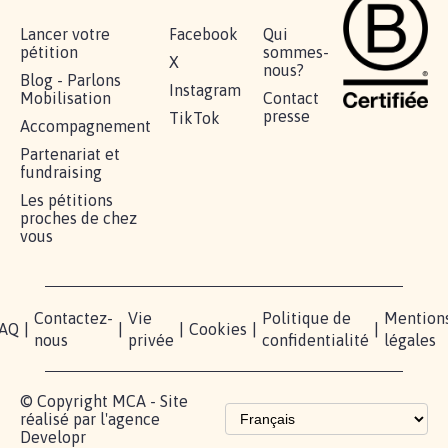
RÉUSSIR VOTRE
NOTRE
ESPACE
MOBILISATION
COMMUNAUTÉ
PRESSE
Lancer votre
Facebook
Qui
pétition
sommes-
X
nous?
Blog - Parlons
Instagram
Mobilisation
Contact
presse
TikTok
Accompagnement
Partenariat et
fundraising
Les pétitions
proches de chez
vous