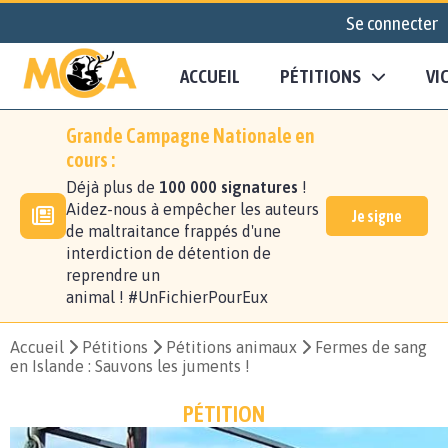
Se connecter
ACCUEIL
PÉTITIONS
VI
Grande Campagne Nationale en
cours :
Déjà plus de
100 000 signatures
!
Aidez-nous à empêcher les auteurs
Je signe
de maltraitance frappés d'une
interdiction de détention de
reprendre un
animal ! #UnFichierPourEux
Accueil
Pétitions
Pétitions animaux
Fermes de sang
en Islande : Sauvons les juments !
PÉTITION