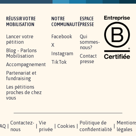
16.833
signatures
Je signe
RÉUSSIR VOTRE
NOTRE
ESPACE
MOBILISATION
COMMUNAUTÉ
PRESSE
Lancer votre
Facebook
Qui
pétition
sommes-
X
nous?
Blog - Parlons
Instagram
Mobilisation
Contact
presse
TikTok
Accompagnement
Partenariat et
fundraising