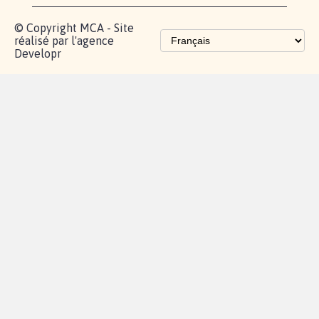
Les pétitions
proches de chez
vous
Contactez-
Vie
Politique de
Mention
AQ
|
|
|
Cookies
|
|
nous
privée
confidentialité
légales
© Copyright MCA - Site
réalisé par l'agence
Developr