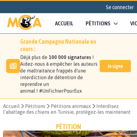
Se connecter
ACCUEIL
PÉTITIONS
VI
Grande Campagne Nationale en
cours :
Déjà plus de
100 000 signatures
!
Aidez-nous à empêcher les auteurs
Je signe
de maltraitance frappés d'une
interdiction de détention de
reprendre un
animal ! #UnFichierPourEux
Accueil
Pétitions
Pétitions animaux
Interdisez
l’abattage des chiens en Tunisie, protégez-les maintenant
PÉTITION