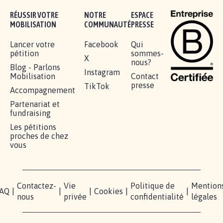
RÉUSSIR VOTRE
NOTRE
ESPACE
MOBILISATION
COMMUNAUTÉ
PRESSE
Lancer votre
Facebook
Qui
pétition
sommes-
X
nous?
Blog - Parlons
Instagram
Mobilisation
Contact
presse
TikTok
Accompagnement
Partenariat et
fundraising
Les pétitions
proches de chez
vous
Contactez-
Vie
Politique de
Mention
AQ
|
|
|
Cookies
|
|
nous
privée
confidentialité
légales