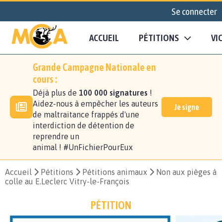
Se connecter
ACCUEIL
PÉTITIONS
VI
Grande Campagne Nationale en
cours :
Déjà plus de
100 000 signatures
!
Aidez-nous à empêcher les auteurs
Je signe
de maltraitance frappés d'une
interdiction de détention de
reprendre un
animal ! #UnFichierPourEux
Accueil
Pétitions
Pétitions animaux
Non aux pièges à
colle au E.Leclerc Vitry-le-François
PÉTITION