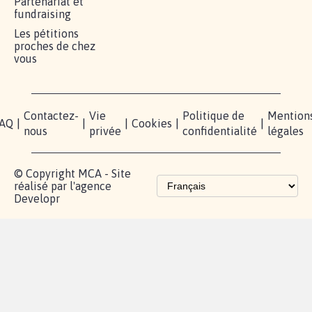
Je signe
RÉUSSIR VOTRE
NOTRE
ESPACE
MOBILISATION
COMMUNAUTÉ
PRESSE
Lancer votre
Facebook
Qui
pétition
sommes-
X
nous?
Blog - Parlons
Instagram
Mobilisation
Contact
presse
TikTok
Accompagnement
Partenariat et
fundraising
Les pétitions
proches de chez