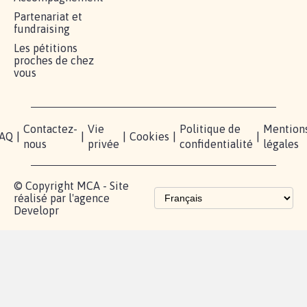
RÉUSSIR VOTRE
NOTRE
ESPACE
MOBILISATION
COMMUNAUTÉ
PRESSE
Lancer votre
Facebook
Qui
pétition
sommes-
X
nous?
Blog - Parlons
Instagram
Mobilisation
Contact
presse
TikTok
Accompagnement
Partenariat et
fundraising
Les pétitions
proches de chez
vous
Contactez-
Vie
Politique de
Mention
AQ
|
|
|
Cookies
|
|
nous
privée
confidentialité
légales