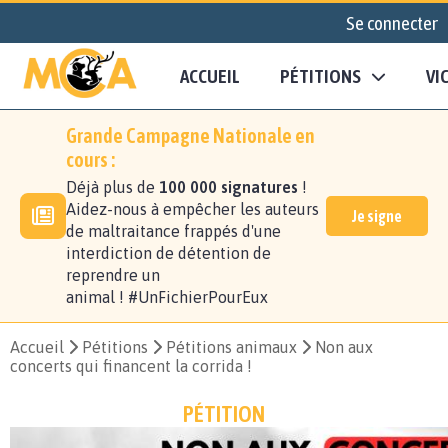
Se connecter
ACCUEIL
PÉTITIONS
VI
Grande Campagne Nationale en
cours :
Déjà plus de
100 000 signatures
!
Aidez-nous à empêcher les auteurs
Je signe
de maltraitance frappés d'une
interdiction de détention de
reprendre un
animal ! #UnFichierPourEux
Accueil
Pétitions
Pétitions animaux
Non aux
concerts qui financent la corrida !
PÉTITION