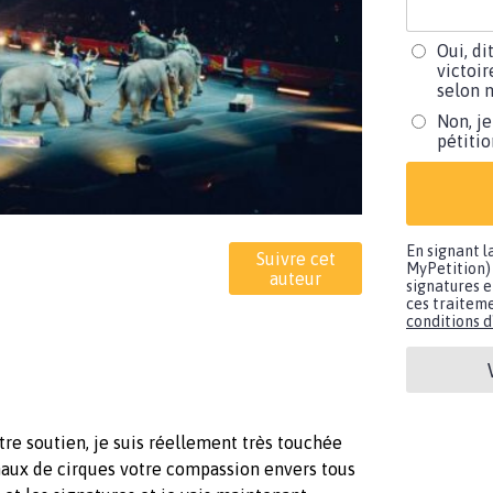
Oui, di
victoir
selon m
Non, je
pétiti
En signant l
Suivre cet
MyPetition) 
auteur
signatures e
ces traiteme
conditions d'
tre soutien, je suis réellement très touchée
aux de cirques votre compassion envers tous