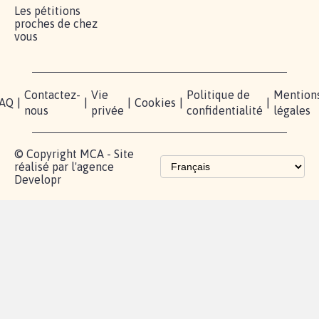
Lancer votre
Facebook
Qui
pétition
sommes-
X
nous?
Blog - Parlons
Instagram
Mobilisation
Contact
presse
TikTok
Accompagnement
Partenariat et
fundraising
Les pétitions
proches de chez
vous
Contactez-
Vie
Politique de
Mention
AQ
|
|
|
Cookies
|
|
nous
privée
confidentialité
légales
© Copyright MCA - Site
réalisé par l'agence
Developr