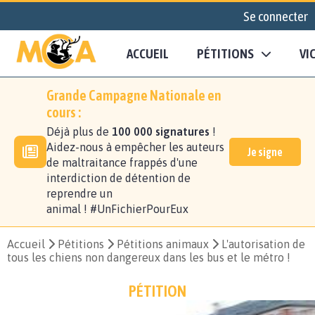
Se connecter
ACCUEIL
PÉTITIONS
VI
Grande Campagne Nationale en
cours :
Déjà plus de
100 000 signatures
!
Aidez-nous à empêcher les auteurs
Je signe
de maltraitance frappés d'une
interdiction de détention de
reprendre un
animal ! #UnFichierPourEux
Accueil
Pétitions
Pétitions animaux
L'autorisation de
tous les chiens non dangereux dans les bus et le métro !
PÉTITION