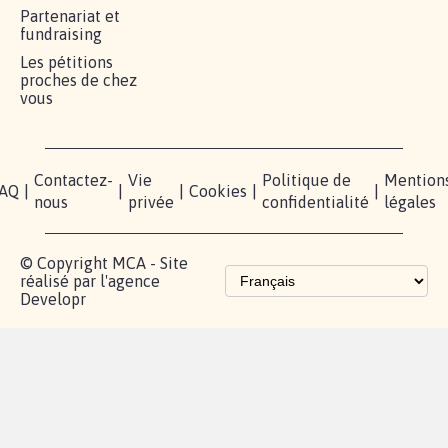
Partenariat et
fundraising
Les pétitions
proches de chez
vous
Contactez-
Vie
Politique de
Mention
AQ
|
|
|
Cookies
|
|
nous
privée
confidentialité
légales
© Copyright MCA - Site
réalisé par l'agence
Developr