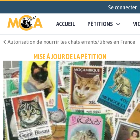
Se connecter
ACCUEIL
PÉTITIONS
VI
Autorisation de nourrir les chats errants/libres en France
MISE À JOUR DE LA PÉTITION