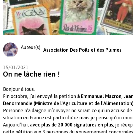
Auteur(s)
Association Des Poils et des Plumes
:
15/01/2021
On ne lâche rien !
Bonjour à tous,
Fin octobre, j’ai envoyé la pétition
à Emmanuel Macron, Jean 
Denormandie (Ministre de l'Agriculture et de l'Alimentation)
Personne n’a daigné m’envoyer ne serait-ce qu’un accusé de r
situation en France est particulière mais je pense qu’un min
Aujourd’hui,
avec plus de 20 000 signatures en plus
, je rée
cette pétition aux 3 personnes du gouvernement concernées