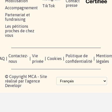
RÉUSSIR VOTRE
NOTRE
ESPACE
MOBILISATION
COMMUNAUTÉ
PRESSE
Lancer votre
Facebook
Qui
pétition
sommes-
X
nous?
Blog - Parlons
Instagram
Mobilisation
Contact
presse
TikTok
Accompagnement
Partenariat et
fundraising
Les pétitions
proches de chez
vous
Contactez-
Vie
Politique de
Mention
AQ
|
|
|
Cookies
|
|
nous
privée
confidentialité
légales