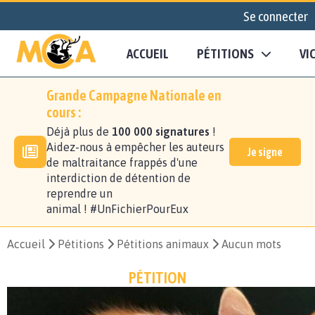
Se connecter
ACCUEIL
PÉTITIONS
VI
Grande Campagne Nationale en
cours :
Déjà plus de
100 000 signatures
!
Aidez-nous à empêcher les auteurs
Je signe
de maltraitance frappés d'une
interdiction de détention de
reprendre un
animal ! #UnFichierPourEux
Accueil
Pétitions
Pétitions animaux
Aucun mots
PÉTITION