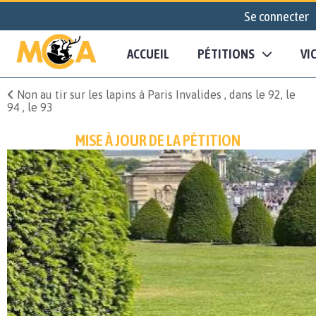
Se connecter
ACCUEIL
PÉTITIONS
VI
Non au tir sur les lapins à Paris Invalides , dans le 92, le
94 , le 93
MISE À JOUR DE LA PÉTITION