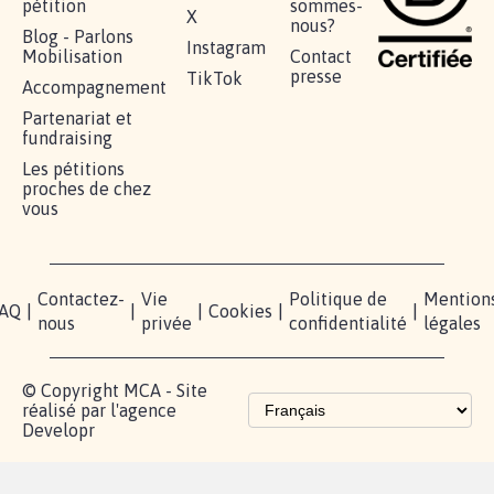
pétition
sommes-
X
nous?
Blog - Parlons
Instagram
Mobilisation
Contact
presse
TikTok
Accompagnement
Partenariat et
fundraising
Les pétitions
proches de chez
vous
Contactez-
Vie
Politique de
Mention
AQ
|
|
|
Cookies
|
|
nous
privée
confidentialité
légales
© Copyright MCA - Site
réalisé par l'agence
Developr