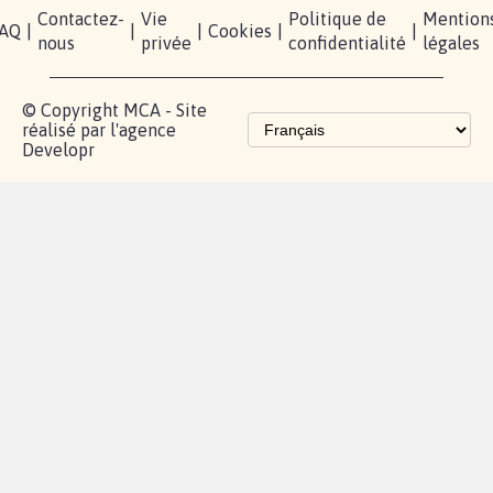
Contactez-
Vie
Politique de
Mention
AQ
|
|
|
Cookies
|
|
nous
privée
confidentialité
légales
© Copyright MCA - Site
réalisé par l'agence
Developr