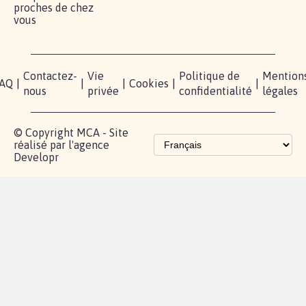
proches de chez
vous
Contactez-
Vie
Politique de
Mention
AQ
|
|
|
Cookies
|
|
nous
privée
confidentialité
légales
© Copyright MCA - Site
réalisé par l'agence
Developr