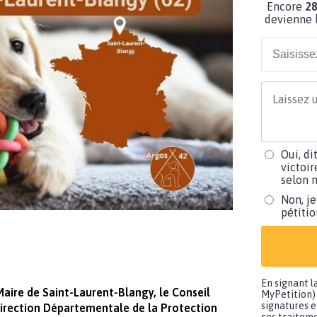
Encore
28
devienne l
Oui, di
victoir
selon m
Non, je
pétiti
En signant l
Maire de Saint-Laurent-Blangy, le Conseil
MyPetition) 
signatures e
Direction Départementale de la Protection