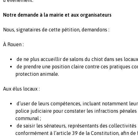
d’événement
.
Notre
demande
à la
mairie
et aux
organisateurs
Nous,
signataires
de
cette
pétition
,
demandons
:
À Rouen
:
de ne plus
accueillir
de salons du
chiot
dans
ses
locau
de prendre
une
position
claire
contre
ces
pratiques
co
protection
animale
.
Aux
élus
locaux
:
d’user
de
leurs
compétences
,
incluant
notamment
leur
police
judiciaire
pour
constater
les infractions
pénales
communal ;
de
saisir
les
sénateurs
,
représentants
des
collectivités
conformément
à
l’article
39 de la Constitution,
afin
de 