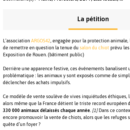
La pétition
L’association
ARGOS42
,
engagée
pour la protection
animale
,
de
remettre
en
question la tenue du
salon du chiot
prévu
les
Exposition de Rouen. (
bâtiment
public
)
Derrière
une
apparence
festive,
ces
événements
banalisent
u
problématique
: les
animaux
y
sont
exposés
comme
de simp
déclencher
des
achats
impulsifs
.
Ce
modèle
de vente
soulève
de vives
inquiétudes
éthiques
,
alors
même
que
la France
détient
le triste record
européen
330 000
animaux
délaissés
chaque
année
.
[1]
Dans
ce
contex
encore
promouvoir
la vente de
chiots
,
alors
que
les refuges
quête
d’un foyer ?