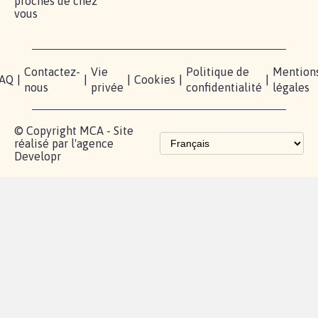
Lancer votre
Facebook
Qui
pétition
sommes-
X
nous?
Blog - Parlons
Instagram
Mobilisation
Contact
presse
TikTok
Accompagnement
Partenariat et
fundraising
Les pétitions
proches de chez
vous
Contactez-
Vie
Politique de
Mention
AQ
|
|
|
Cookies
|
|
nous
privée
confidentialité
légales
© Copyright MCA - Site
réalisé par l'agence
Developr