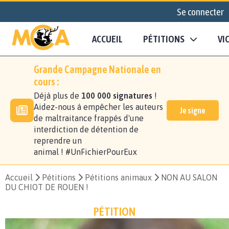
Se connecter
ACCUEIL
PÉTITIONS
VI
Grande Campagne Nationale en
cours :
Déjà plus de
100 000 signatures
!
Aidez-nous à empêcher les auteurs
Je signe
de maltraitance frappés d'une
interdiction de détention de
reprendre un
animal ! #UnFichierPourEux
Accueil
Pétitions
Pétitions animaux
NON AU SALON
DU CHIOT DE ROUEN !
PÉTITION