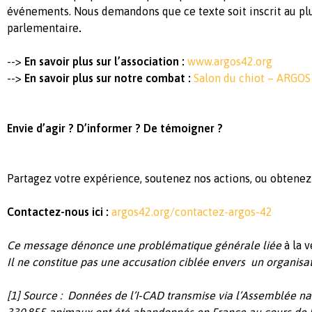
événements
. Nous
demandons
que
ce
texte
soit
inscrit
au pl
parlementaire
.
-->
En savoir plus sur
l’association
:
www.argos42.org
-->
En savoir plus sur
notre
combat :
Salon du chiot – ARGOS
Envie
d’agir
?
D’informer
? De
témoigner
?
Partagez
votre
expérience
,
soutenez
nos
actions,
ou
obtenez
Contactez
-nous
ici
:
argos42.org/contactez-argos-42
Ce message
dénonce
une
problématique
générale
liée
à la 
Il ne
constitue
pas
une
accusation
ciblée
envers
un
organisa
[1] Source : Données de
l’I
‑CAD
transmise
via
l’Assemblée
na