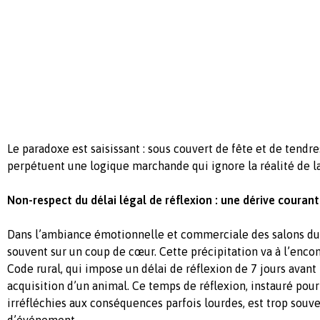
Le
paradoxe
est
saisissant
: sous
couvert
de fête et de tendre
perpétuent
une
logique
marchande
qui ignore la
réalité
de l
Non-respect du
délai
légal
de
réflexion
:
une
dérive
courant
Dans
l’ambiance
émotionnelle
et
commerciale
des salons d
souvent
sur un coup de
cœur
. Cette
précipitation
va
à
l’enco
Code rural, qui impose un
délai
de
réflexion
de 7
jours
avant 
acquisition d’un animal. Ce temps de
réflexion
,
instauré
pour 
irréfléchies
aux
conséquences
parfois
lourdes
, est trop
souve