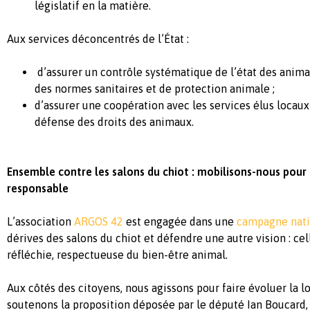
législatif
en
la matière.
Aux services
déconcentrés
de
l’État
:
d’assurer
un
contrôle
systématique
de
l’état
des
anima
des
normes
sanitaires et de protection
animale
;
d’assurer
une
coopération
avec les services
élus
locaux
défense
des droits des
animaux
.
Ensemble
contre
les salons du
chiot
:
mobilisons
-nous pour
responsable
L’association
ARGOS 42
est
engagée
dans
une
campagne nati
dérives
des salons du
chiot
et
défendre
une
autre
vision :
cel
réfléchie
,
respectueuse
du bien-
être
animal.
Aux
côtés
des
citoyens
, nous
agissons
pour faire
évoluer
la
lo
soutenons
la proposition
déposée
par le
député
Ian Boucard, 