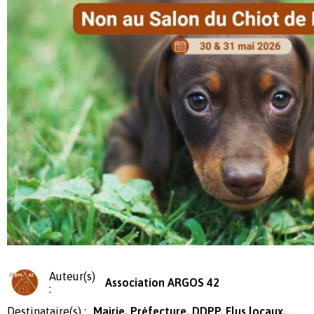
Auteur(s)
Association ARGOS 42
:
Destinataire(s) :
Mairie, Préfecture, DDPP, Elus locaux, ...