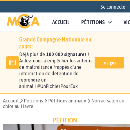
Se connecter
ACCUEIL
PÉTITIONS
VI
Grande Campagne Nationale en
cours :
Déjà plus de
100 000 signatures
!
Aidez-nous à empêcher les auteurs
Je signe
de maltraitance frappés d'une
interdiction de détention de
reprendre un
animal ! #UnFichierPourEux
Accueil
Pétitions
Pétitions animaux
Non au salon du
chiot au Havre
PÉTITION