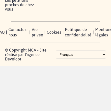
Lancer votre
Facebook
Qui
pétition
sommes-
X
nous?
Blog - Parlons
Instagram
Mobilisation
Contact
presse
TikTok
Accompagnement
Partenariat et
fundraising
Les pétitions
proches de chez
vous
Contactez-
Vie
Politique de
Mention
AQ
|
|
|
Cookies
|
|
nous
privée
confidentialité
légales
© Copyright MCA - Site
réalisé par l'agence
Developr