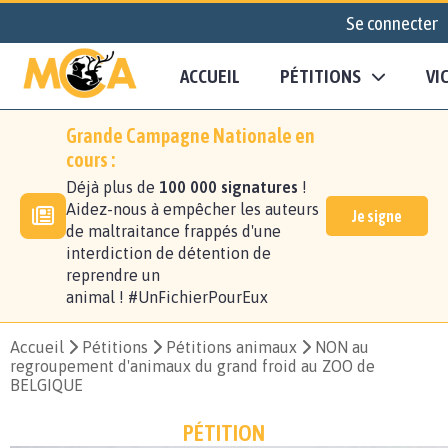
Se connecter
ACCUEIL
PÉTITIONS
VI
Grande Campagne Nationale en
cours :
Déjà plus de
100 000 signatures
!
Aidez-nous à empêcher les auteurs
Je signe
de maltraitance frappés d'une
interdiction de détention de
reprendre un
animal ! #UnFichierPourEux
Accueil
Pétitions
Pétitions animaux
NON au
regroupement d'animaux du grand froid au ZOO de
BELGIQUE
PÉTITION