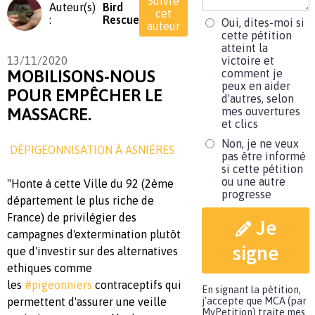
Suivre
Auteur(s)
Bird
cet
:
Rescue
Oui, dites-moi si
auteur
cette pétition
atteint la
13/11/2020
victoire et
MOBILISONS-NOUS
comment je
peux en aider
POUR EMPÊCHER LE
d'autres, selon
MASSACRE.
mes ouvertures
et clics
Non, je ne veux
DÉPIGEONNISATION À ASNIÈRES
pas être informé
si cette pétition
ou une autre
"Honte à cette Ville du 92 (2ème
progresse
département le plus riche de
France) de privilégier des
Je
campagnes d'extermination plutôt
signe
que d'investir sur des alternatives
ethiques comme
les
#pigeonniers
contraceptifs qui
En signant la pétition,
permettent d'assurer une veille
j'accepte que MCA (par
MyPetition) traite mes