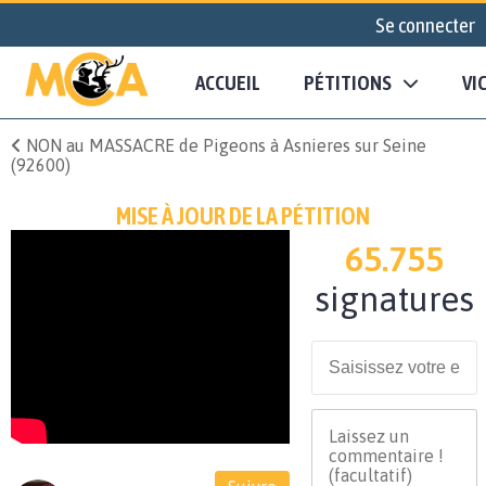
Se connecter
ACCUEIL
PÉTITIONS
VI
NON au MASSACRE de Pigeons à Asnieres sur Seine
(92600)
MISE À JOUR DE LA PÉTITION
65.755
signatures