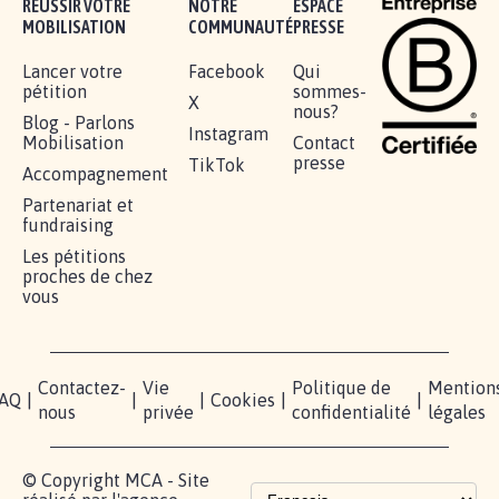
RÉUSSIR VOTRE
NOTRE
ESPACE
MOBILISATION
COMMUNAUTÉ
PRESSE
Lancer votre
Facebook
Qui
pétition
sommes-
X
nous?
Blog - Parlons
Instagram
Mobilisation
Contact
presse
TikTok
Accompagnement
Partenariat et
fundraising
Les pétitions
proches de chez
vous
Contactez-
Vie
Politique de
Mention
AQ
|
|
|
Cookies
|
|
nous
privée
confidentialité
légales
© Copyright MCA - Site