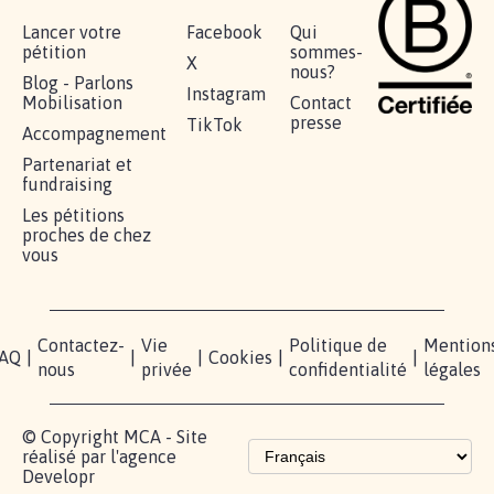
Lancer votre
Facebook
Qui
pétition
sommes-
X
nous?
Blog - Parlons
Instagram
Mobilisation
Contact
presse
TikTok
Accompagnement
Partenariat et
fundraising
Les pétitions
proches de chez
vous
Contactez-
Vie
Politique de
Mention
AQ
|
|
|
Cookies
|
|
nous
privée
confidentialité
légales
© Copyright MCA - Site
réalisé par l'agence
Developr