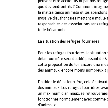
peuvent être accueillis ni par nos refuges
que deviendront-ils ? Comment imaginer 
la maltraitance animale et les abandons
massive d'euthanasies mettant à mal le t
responsables des associations sans refug
telle hécatombe !
La situation des refuges fourrières
Pour les refuges fourrières, la situation 
délai fourrière sera doublé passant de 8 
cette proposition de loi. Encore une mesu
des animaux, encore moins nombreux à po
Doubler le délai fourrière, cela équivaut
des animaux. Les refuges fourrières, ayan
un maximum d'animaux, se retrouveraient
fonctionner normalement avec comme co
d’animaux.