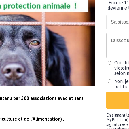
Encore
11
devienne l
Oui, di
victoir
selon m
Non, je
pétiti
utenu par 300 associations avec et sans
En signant l
riculture et de l'Alimentation)
MyPetition) 
signatures e