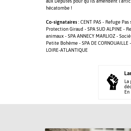
aux Députés pour qu'ils amendent l'articl
hécatombe !
Co-signataires
: CENT PAS - Refuge Pas s
Protection Giraud - SPA SUD ALPINE - Re
animaux - SPA ANNECY MARLIOZ - Sociét
Petite Bohème - SPA DE CORNOUAILLE - 
LOIRE-ATLANTIQUE
La
La 
déc
En