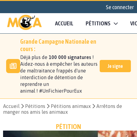
Se connecter
ACCUEIL
PÉTITIONS
VI
Grande Campagne Nationale en
cours :
Déjà plus de
100 000 signatures
!
Aidez-nous à empêcher les auteurs
Je signe
de maltraitance frappés d'une
interdiction de détention de
reprendre un
animal ! #UnFichierPourEux
Accueil
Pétitions
Pétitions animaux
Arrêtons de
manger nos amis les animaux
PÉTITION