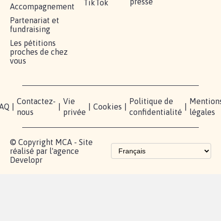
RÉUSSIR VOTRE
NOTRE
ESPACE
MOBILISATION
COMMUNAUTÉ
PRESSE
Lancer votre
Facebook
Qui
pétition
sommes-
X
nous?
Blog - Parlons
Instagram
Mobilisation
Contact
presse
TikTok
Accompagnement
Partenariat et
fundraising
Les pétitions
proches de chez
vous
Contactez-
Vie
Politique de
Mention
AQ
|
|
|
Cookies
|
|
nous
privée
confidentialité
légales