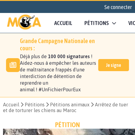
Se connecter
ACCUEIL
PÉTITIONS
VI
Grande Campagne Nationale en
cours :
Déjà plus de
100 000 signatures
!
Aidez-nous à empêcher les auteurs
Je signe
de maltraitance frappés d'une
interdiction de détention de
reprendre un
animal ! #UnFichierPourEux
Accueil
Pétitions
Pétitions animaux
Arrêtez de tuer
et de torturer les chiens au Maroc
PÉTITION