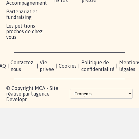
RÉUSSIR VOTRE
NOTRE
ESPACE
MOBILISATION
COMMUNAUTÉ
PRESSE
Lancer votre
Facebook
Qui
pétition
sommes-
X
nous?
Blog - Parlons
Instagram
Mobilisation
Contact
presse
TikTok
Accompagnement
Partenariat et
fundraising
Les pétitions
proches de chez
vous
Contactez-
Vie
Politique de
Mention
AQ
|
|
|
Cookies
|
|
nous
privée
confidentialité
légales