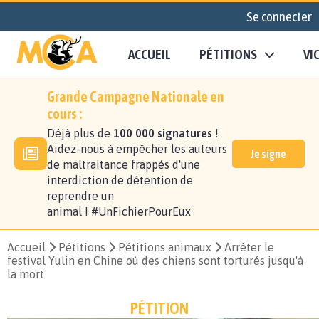
Se connecter
ACCUEIL
PÉTITIONS
VI
Grande Campagne Nationale en
cours :
Déjà plus de
100 000 signatures
!
Aidez-nous à empêcher les auteurs
Je signe
de maltraitance frappés d'une
interdiction de détention de
reprendre un
animal ! #UnFichierPourEux
Accueil
Pétitions
Pétitions animaux
Arrêter le
festival Yulin en Chine où des chiens sont torturés jusqu'à
la mort
PÉTITION