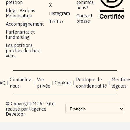
RÉUSSIR VOTRE
NOTRE
ESPACE
MOBILISATION
COMMUNAUTÉ
PRESSE
Lancer votre
Facebook
Qui
pétition
sommes-
X
nous?
Blog - Parlons
Instagram
Mobilisation
Contact
presse
TikTok
Accompagnement
Partenariat et
fundraising
Les pétitions
proches de chez
vous