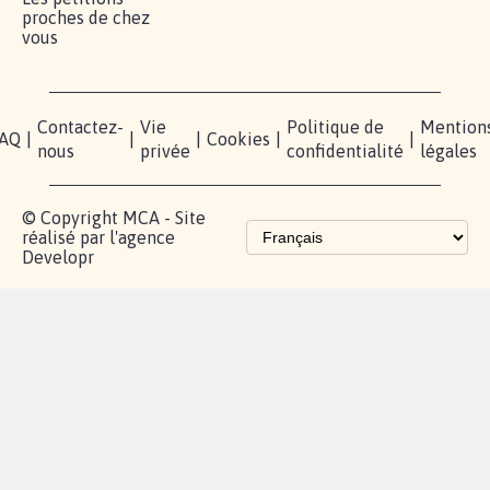
proches de chez
vous
Contactez-
Vie
Politique de
Mention
AQ
|
|
|
Cookies
|
|
nous
privée
confidentialité
légales
© Copyright MCA - Site
réalisé par l'agence
Developr