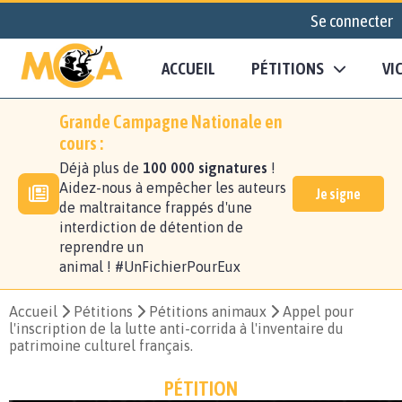
Se connecter
ACCUEIL
PÉTITIONS
VI
Grande Campagne Nationale en
cours :
Déjà plus de
100 000 signatures
!
Aidez-nous à empêcher les auteurs
Je signe
de maltraitance frappés d'une
interdiction de détention de
reprendre un
animal ! #UnFichierPourEux
Accueil
Pétitions
Pétitions animaux
Appel pour
l'inscription de la lutte anti-corrida à l'inventaire du
patrimoine culturel français.
PÉTITION