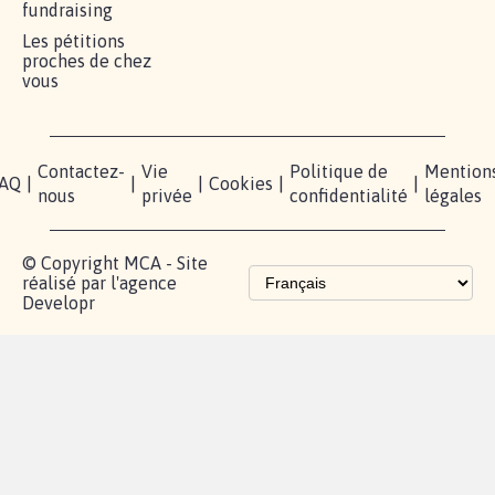
MOBILISATION
COMMUNAUTÉ
PRESSE
Lancer votre
Facebook
Qui
pétition
sommes-
X
nous?
Blog - Parlons
Instagram
Mobilisation
Contact
presse
TikTok
Accompagnement
Partenariat et
fundraising
Les pétitions
proches de chez
vous
Contactez-
Vie
Politique de
Mention
AQ
|
|
|
Cookies
|
|
nous
privée
confidentialité
légales
© Copyright MCA - Site
réalisé par l'agence