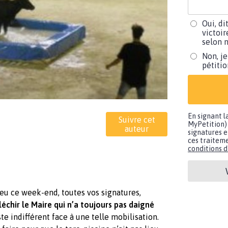
Oui, di
victoir
selon m
Non, je
pétiti
En signant l
Suivre cet
MyPetition) 
auteur
signatures e
ces traiteme
conditions d'
eu ce week-end, toutes vos signatures,
fléchir le Maire qui n’a toujours pas daigné
te indifférent face à une telle mobilisation.