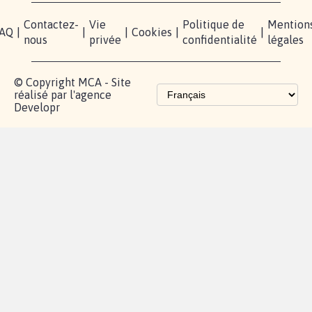
Contactez-
Vie
Politique de
Mention
AQ
|
|
|
Cookies
|
|
nous
privée
confidentialité
légales
© Copyright MCA - Site
réalisé par l'agence
Developr