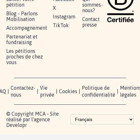
pétition
sommes-
X
nous?
Blog - Parlons
Instagram
Mobilisation
Contact
presse
TikTok
Accompagnement
Partenariat et
fundraising
Les pétitions
proches de chez
vous
Contactez-
Vie
Politique de
Mention
AQ
|
|
|
Cookies
|
|
nous
privée
confidentialité
légales
© Copyright MCA - Site
réalisé par l'agence
Developr