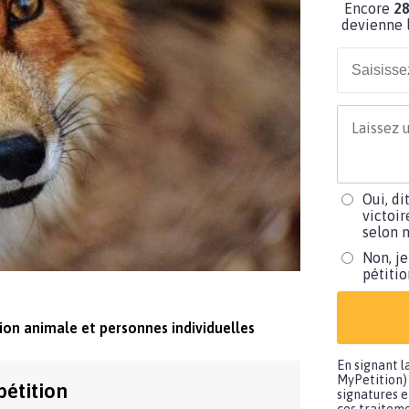
Encore
28
devienne l
Oui, di
victoir
selon m
Non, je
pétiti
ion animale et personnes individuelles
En signant l
MyPetition) 
pétition
signatures e