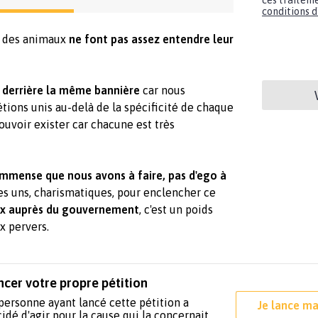
ces traiteme
conditions d'
és des animaux
ne font pas assez entendre leur
 derrière la même bannière
car nous
tions unis au-delà de la spécificité de chaque
ouvoir exister car chacune est très
 immense que nous avons à faire, pas d'ego à
ues uns, charismatiques, pour enclencher ce
ix auprès du gouvernement
, c'est un poids
x pervers.
ncer votre propre pétition
personne ayant lancé cette pétition a
Je lance ma
idé d'agir pour la cause qui la concernait.