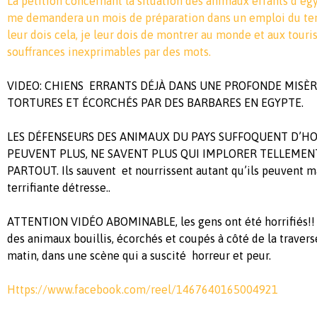
La pétition concernant la situation des animaux errants d’egy
me demandera un mois de préparation dans un emploi du te
leur dois cela, je leur dois de montrer au monde et aux touris
souffrances inexprimables par des mots.
VIDEO: CHIENS ERRANTS DÉJÀ DANS UNE PROFONDE MISÈRE
TORTURES ET ÉCORCHÉS PAR DES BARBARES EN EGYPTE.
LES DÉFENSEURS DES ANIMAUX DU PAYS SUFFOQUENT D’HO
PEUVENT PLUS, NE SAVENT PLUS QUI IMPLORER TELLEMEN
PARTOUT. Ils sauvent et nourrissent autant qu’ils peuvent m
terrifiante détresse..
ATTENTION VIDÉO ABOMINABLE, les gens ont été horrifiés!
des animaux bouillis, écorchés et coupés à côté de la travers
matin, dans une scène qui a suscité horreur et peur.
Https://www.facebook.com/reel/1467640165004921