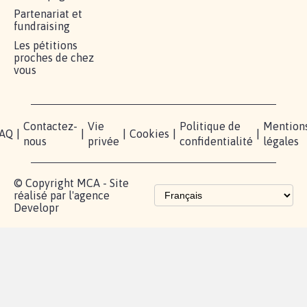
RÉUSSIR VOTRE
NOTRE
ESPACE
MOBILISATION
COMMUNAUTÉ
PRESSE
Lancer votre
Facebook
Qui
pétition
sommes-
X
nous?
Blog - Parlons
Instagram
Mobilisation
Contact
presse
TikTok
Accompagnement
Partenariat et
fundraising
Les pétitions
proches de chez
vous
Contactez-
Vie
Politique de
Mention
AQ
|
|
|
Cookies
|
|
nous
privée
confidentialité
légales