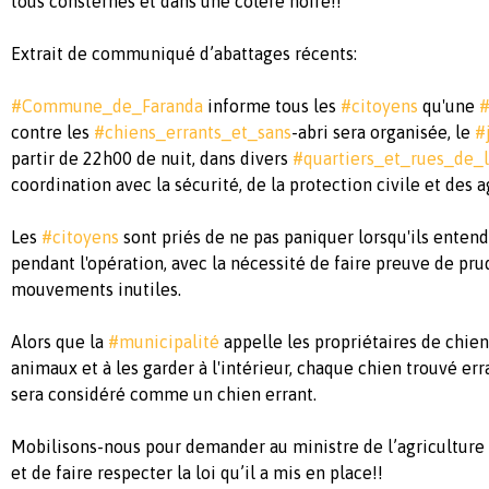
tous consternés et dans une colère noire!!
Extrait de communiqué d’abattages récents:
#Commune_de_Faranda
informe tous les
#citoyens
qu'une
#
contre les
#chiens_errants_et_sans
-abri sera organisée, le
#j
partir de 22h00 de nuit, dans divers
#quartiers_et_rues_de
coordination avec la sécurité, de la protection civile et des 
Les
#citoyens
sont priés de ne pas paniquer lorsqu'ils entend
pendant l'opération, avec la nécessité de faire preuve de pru
mouvements inutiles.
Alors que la
#municipalité
appelle les propriétaires de chien
animaux et à les garder à l'intérieur, chaque chien trouvé e
sera considéré comme un chien errant.
Mobilisons-nous pour demander au ministre de l’agriculture
et de faire respecter la loi qu’il a mis en place!!