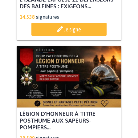
DES BALEINES : EXIGEONS...
14.538
signatures
Je signe
LÉGION D'HONNEUR À TITRE
POSTHUME AUX SAPEURS-
POMPIERS...
10.599
signatures