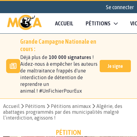
Se connecter
ACCUEIL
PÉTITIONS
VI
Grande Campagne Nationale en
cours :
Déjà plus de
100 000 signatures
!
Aidez-nous à empêcher les auteurs
Je signe
de maltraitance frappés d'une
interdiction de détention de
reprendre un
animal ! #UnFichierPourEux
Accueil
Pétitions
Pétitions animaux
Algérie, des
abattages programmés par des municipalités malgré
l’interdiction, agissons !
PÉTITION