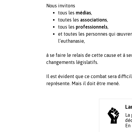
Nous invitons
tous les
médias
,
toutes les
associations
,
tous les
professionnels
,
et toutes les personnes qui œuvren
l’euthanasie,
à se faire le relais de cette cause et à s
changements législatifs.
Il est évident que ce combat sera diffici
représente. Mais il doit être mené.
La
La 
déc
En