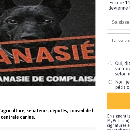
Encore
11
devienne l
Oui, di
victoir
selon m
Non, je
pétiti
'agriculture, sénateurs, députés, conseil de l
En signant l
 centrale canine,
MyPetition) 
signatures e