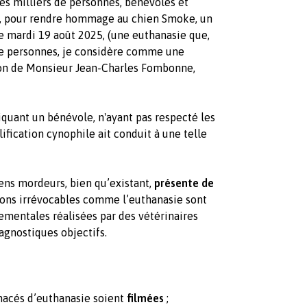
s milliers de personnes, bénévoles et
rs, pour rendre hommage au chien Smoke, un
ce mardi 19 août 2025, (une euthanasie que,
de personnes, je considère comme une
ion de Monsieur Jean-Charles Fombonne,
iquant un bénévole, n'ayant pas respecté les
lification cynophile ait conduit à une telle
ens mordeurs, bien qu’existant,
présente de
ions irrévocables comme l’euthanasie sont
ementales réalisées par des vétérinaires
iagnostiques objectifs.
nacés d’euthanasie soient
filmées
;