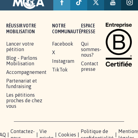
RÉUSSIR VOTRE
NOTRE
ESPACE
MOBILISATION
COMMUNAUTÉ
PRESSE
Lancer votre
Facebook
Qui
pétition
sommes-
X
nous?
Blog - Parlons
Instagram
Mobilisation
Contact
presse
TikTok
Accompagnement
Partenariat et
fundraising
Les pétitions
proches de chez
vous
Contactez-
Vie
Politique de
Mention
AQ
|
|
|
Cookies
|
|