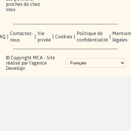
proches de chez
vous
Contactez-
Vie
Politique de
Mention
AQ
|
|
|
Cookies
|
|
nous
privée
confidentialité
légales
© Copyright MCA - Site
réalisé par l'agence
Developr