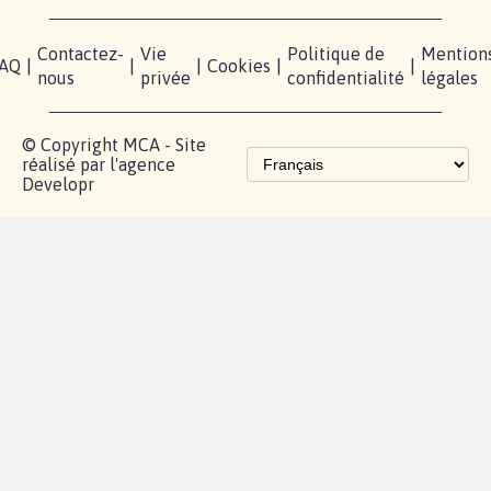
Contactez-
Vie
Politique de
Mention
AQ
|
|
|
Cookies
|
|
nous
privée
confidentialité
légales
© Copyright MCA - Site
réalisé par l'agence
Developr