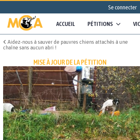
Se connecter
ACCUEIL
PÉTITIONS
VI
Aidez-nous à sauver de pauvres chiens attachés à une
chaîne sans aucun abri !
MISE À JOUR DE LA PÉTITION