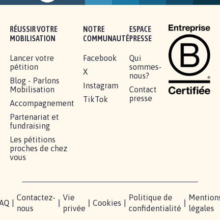
RÉUSSIR VOTRE
NOTRE
ESPACE
MOBILISATION
COMMUNAUTÉ
PRESSE
Lancer votre
Facebook
Qui
pétition
sommes-
X
nous?
Blog - Parlons
Instagram
Mobilisation
Contact
presse
TikTok
Accompagnement
Partenariat et
fundraising
Les pétitions
proches de chez
vous
Contactez-
Vie
Politique de
Mention
AQ
|
|
|
Cookies
|
|
nous
privée
confidentialité
légales