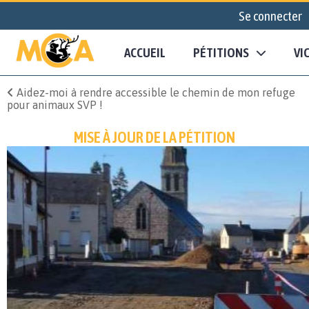
Se connecter
ACCUEIL
PÉTITIONS
VI
Aidez-moi à rendre accessible le chemin de mon refuge
pour animaux SVP !
MISE À JOUR DE LA PÉTITION