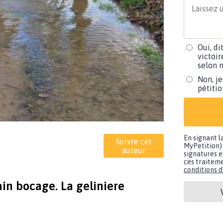
Oui, di
victoir
selon m
Non, je
pétiti
En signant l
Suivre cet
MyPetition) 
auteur
signatures e
ces traiteme
conditions d'
in bocage. La geliniere