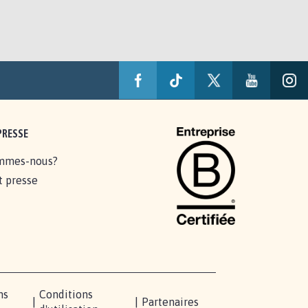
PRESSE
mmes-nous?
t presse
ns
Conditions
|
|
Partenaires