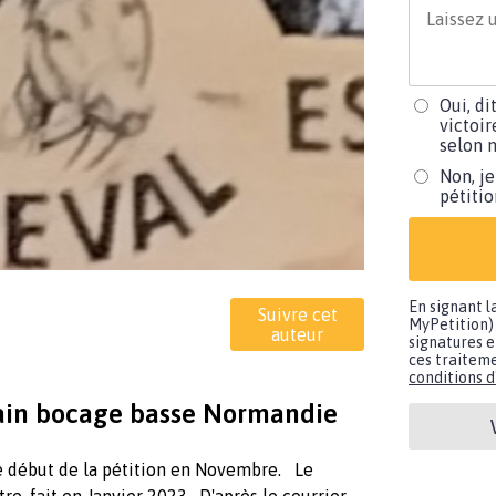
Oui, di
victoir
selon m
Non, je
pétiti
En signant l
Suivre cet
MyPetition) 
auteur
signatures e
ces traiteme
conditions d'
tain bocage basse Normandie
le début de la pétition en Novembre. Le