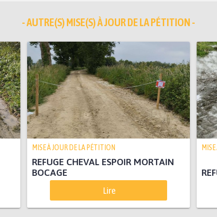
- AUTRE(S) MISE(S) À JOUR DE LA PÉTITION -
MISE À JOUR DE LA PÉTITION
MISE
REFUGE CHEVAL ESPOIR MORTAIN
BOCAGE
REF
Lire