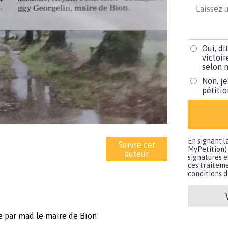
Oui, di
victoir
selon m
Non, je
pétiti
En signant l
Suivre cet
MyPetition) 
auteur
signatures e
ces traiteme
conditions d'
re par mad le maire de Bion