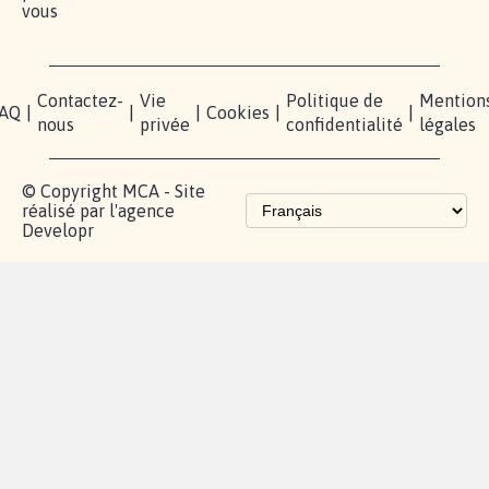
vous
Contactez-
Vie
Politique de
Mention
AQ
|
|
|
Cookies
|
|
nous
privée
confidentialité
légales
© Copyright MCA - Site
réalisé par l'agence
Developr