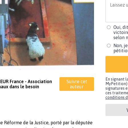
Oui, di
victoir
selon m
Non, je
pétiti
En signant l
UR France - Association
Suivre cet
MyPetition) 
maux dans le besoin
auteur
signatures e
ces traiteme
conditions d'
e Réforme de la Justice, porté par la députée