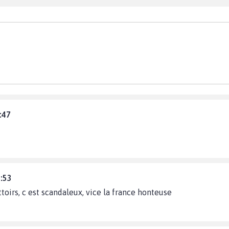
:47
8:53
toirs, c est scandaleux, vice la france honteuse