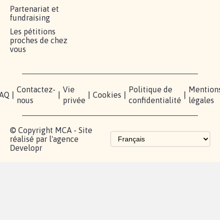
Partenariat et
fundraising
Les pétitions
proches de chez
vous
Contactez-
Vie
Politique de
Mention
AQ
|
|
|
Cookies
|
|
nous
privée
confidentialité
légales
© Copyright MCA - Site
réalisé par l'agence
Developr