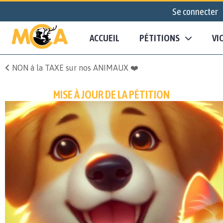
Se connecter
ACCUEIL
PÉTITIONS
VI
NON à la TAXE sur nos ANIMAUX ❤️
MISE À JOUR DE LA PÉTITION