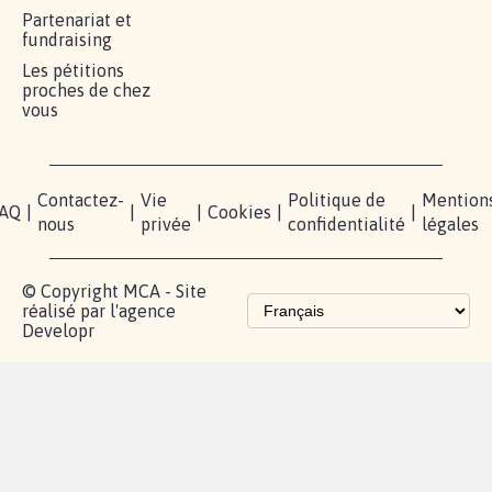
Partenariat et
fundraising
Les pétitions
proches de chez
vous
Contactez-
Vie
Politique de
Mention
AQ
|
|
|
Cookies
|
|
nous
privée
confidentialité
légales
© Copyright MCA - Site
réalisé par l'agence
Developr