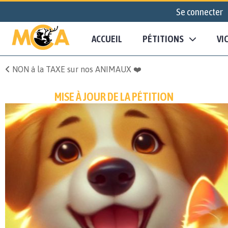
Se connecter
ACCUEIL
PÉTITIONS
VI
NON à la TAXE sur nos ANIMAUX ❤️
MISE À JOUR DE LA PÉTITION