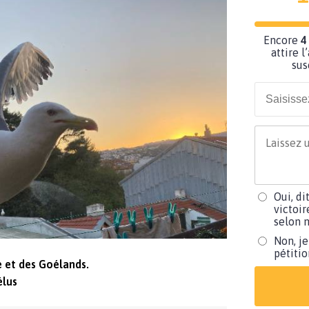
Encore
4
attire l
sus
Oui, di
victoir
selon m
Non, je
pétiti
 et des Goélands.
élus