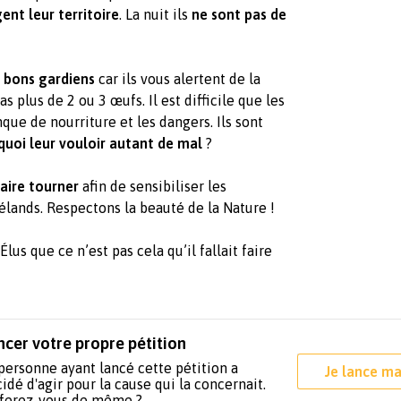
ent leur territoire
. La nuit ils
ne sont pas de
s bons gardiens
car ils vous alertent de la
s plus de 2 ou 3 œufs. Il est difficile que les
nque de nourriture et les dangers. Ils sont
uoi leur vouloir autant de mal
?
faire tourner
afin de sensibiliser les
élands. Respectons la beauté de la Nature
!
us que ce n’est pas cela qu’il fallait faire
.
ncer votre propre pétition
personne ayant lancé cette pétition a
Je lance ma
idé d'agir pour la cause qui la concernait.
 ferez-vous de même ?