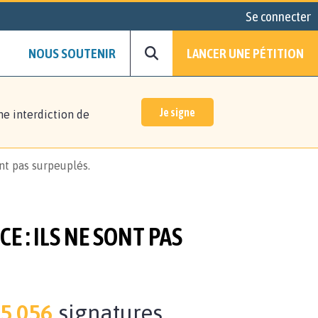
Se connecter
NOUS SOUTENIR
LANCER UNE PÉTITION
Je signe
ne interdiction de
ont pas surpeuplés.
E : ILS NE SONT PAS
5.056
signatures