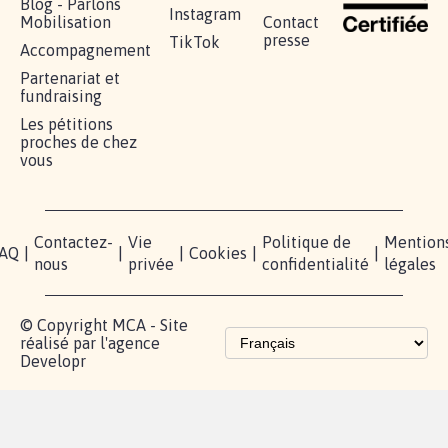
Blog - Parlons
Instagram
Mobilisation
Contact
presse
TikTok
Accompagnement
Partenariat et
fundraising
Les pétitions
proches de chez
vous
Contactez-
Vie
Politique de
Mention
AQ
|
|
|
Cookies
|
|
nous
privée
confidentialité
légales
© Copyright MCA - Site
réalisé par l'agence
Developr